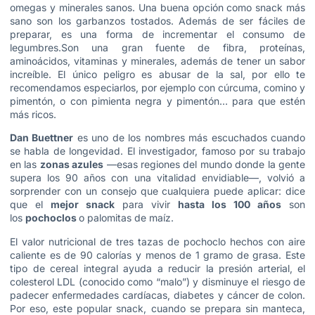
omegas y minerales sanos. Una buena opción como snack más
sano son los garbanzos tostados. Además de ser fáciles de
preparar, es una forma de incrementar el consumo de
legumbres.Son una gran fuente de fibra, proteínas,
aminoácidos, vitaminas y minerales, además de tener un sabor
increíble. El único peligro es abusar de la sal, por ello te
recomendamos especiarlos, por ejemplo con cúrcuma, comino y
pimentón, o con pimienta negra y pimentón… para que estén
más ricos.
Dan Buettner
es uno de los nombres más escuchados cuando
se habla de longevidad. El investigador, famoso por su trabajo
en las
zonas azules
—esas regiones del mundo donde la gente
supera los 90 años con una vitalidad envidiable—, volvió a
sorprender con un consejo que cualquiera puede aplicar: dice
que el
mejor snack
para vivir
hasta los 100 años
son
los
pochoclos
o palomitas de maíz.
El valor nutricional de tres tazas de pochoclo hechos con aire
caliente es de 90 calorías y menos de 1 gramo de grasa. Este
tipo de cereal integral ayuda a reducir la presión arterial, el
colesterol LDL (conocido como “malo”) y disminuye el riesgo de
padecer enfermedades cardíacas, diabetes y cáncer de colon.
Por eso, este popular snack, cuando se prepara sin manteca,