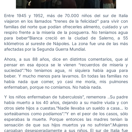
Entre 1945 y 1952, más de 70.000 niños del sur de Italia
viajaron en los llamados “trenes de la felicidad” para vivir con
familias del norte que podían ofrecerles alimento, cuidado y un
respiro frente a la miseria de la posguerra. No teníamos agua
para beber”Bianca creció en la ciudad de Salerno, a 55
kilómetros al sureste de Nápoles. La zona fue una de las más
afectadas por la Segunda Guerra Mundial.
Ahora, a sus 88 años, dice en distintos comentarios, que al
pensar en esa época se le vienen “recuerdos de miseria y
suciedad”.”No teníamos agua, ni siquiera había agua para
beber. Y mucho menos para lavarnos. En todas las familias no
había nada que comer, yo casi me moría, mis pulmones
enfermaban, porque no comíamos. No había nada.
Y los niños enfermaban de tuberculosis”, rememora ..Su padre
había muerto a los 40 años, dejando a su madre viuda y con
otros siete hijos a cuestas.”Nadie llevaba un sueldo a casa… lo
sorteábamos como podíamos”.”Y en el peor de los casos, sólo
esperabas la muerte. Porque entonces las madres tenían la
sensación de que sus hijos muertos ya no sufrirían”.Mujeres
cargaban desesperadamente a sus niños. El sur de Italia fue