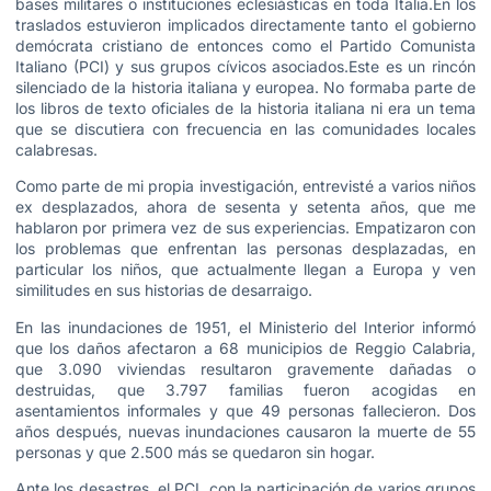
bases militares o instituciones eclesiásticas en toda Italia.En los
traslados estuvieron implicados directamente tanto el gobierno
demócrata cristiano de entonces como el Partido Comunista
Italiano (PCI) y sus grupos cívicos asociados.Este es un rincón
silenciado de la historia italiana y europea. No formaba parte de
los libros de texto oficiales de la historia italiana ni era un tema
que se discutiera con frecuencia en las comunidades locales
calabresas.
Como parte de mi propia investigación, entrevisté a varios niños
ex desplazados, ahora de sesenta y setenta años, que me
hablaron por primera vez de sus experiencias. Empatizaron con
los problemas que enfrentan las personas desplazadas, en
particular los niños, que actualmente llegan a Europa y ven
similitudes en sus historias de desarraigo.
En las inundaciones de 1951, el Ministerio del Interior informó
que los daños afectaron a 68 municipios de Reggio Calabria,
que 3.090 viviendas resultaron gravemente dañadas o
destruidas, que 3.797 familias fueron acogidas en
asentamientos informales y que 49 personas fallecieron. Dos
años después, nuevas inundaciones causaron la muerte de 55
personas y que 2.500 más se quedaron sin hogar.
Ante los desastres, el PCI, con la participación de varios grupos