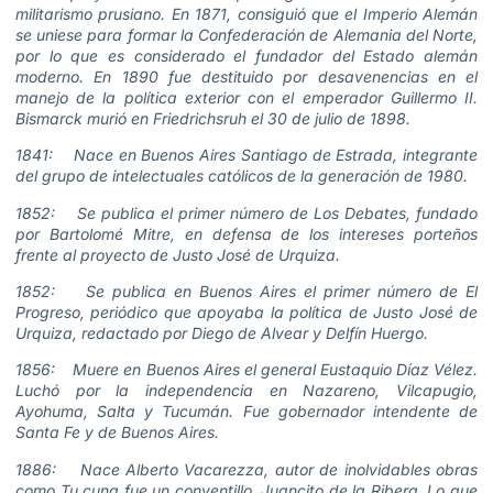
militarismo prusiano. En 1871, consiguió que el Imperio Alemán
se uniese para formar la Confederación de Alemania del Norte,
por lo que es considerado el fundador del Estado alemán
moderno. En 1890 fue destituido por desavenencias en el
manejo de la política exterior con el emperador Guillermo II.
Bismarck murió en Friedrichsruh el 30 de julio de 1898.
1841: Nace en Buenos Aires Santiago de Estrada, integrante
del grupo de intelectuales católicos de la generación de 1980.
1852: Se publica el primer número de Los Debates, fundado
por Bartolomé Mitre, en defensa de los intereses porteños
frente al proyecto de Justo José de Urquiza.
1852: Se publica en Buenos Aires el primer número de El
Progreso, periódico que apoyaba la política de Justo José de
Urquiza, redactado por Diego de Alvear y Delfín Huergo.
1856: Muere en Buenos Aires el general Eustaquio Díaz Vélez.
Luchó por la independencia en Nazareno, Vilcapugio,
Ayohuma, Salta y Tucumán. Fue gobernador intendente de
Santa Fe y de Buenos Aires.
1886: Nace Alberto Vacarezza, autor de inolvidables obras
como Tu cuna fue un conventillo, Juancito de la Ribera, Lo que