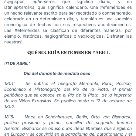
ἐφήμερος,
ephemeros
, que significa diario, y en
latín,
ephemèris
, que significa calendario. Una #efemérides es
un hecho relevante escrito para ser recordado o conmemorado,
celebrado en un determinado día, y también es una sucesión
cronológica de fechas con sus respectivos acontecimientos.
Las #efemérides se clasifican de diferentes maneras, por
ejemplo, históricas, hagiográficas o vexilológicas. Disfruten las
nuestras!
QUÉ SUCEDÍA ESTE MES EN #
ABRIL
0
1 DE ABRIL:
Día del donante de médula ósea
.
1801: Se publica el Telégrafo Mercantil, Rural, Político,
Económico e Historiógrafo del Río de la Plata, el primer
periódico que se conoce en el Río de la Plata, de la imprenta
de los Niños Expósitos. Se publicó hasta el 17 de octubre de
1802.
1815: Nace en Schönhausen, Berlín, Otto von Bismarck,
político prusiano y primer canciller del segundo Imperio
Alemán. Bismarck se opuso a las ideas liberales que surgieron
en Europa y se convirtió en el paradigma del autoritarismo y el