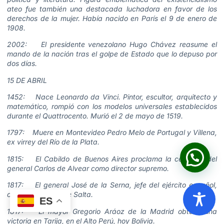
ateo fue también una destacada luchadora en favor de los
derechos de la mujer. Había nacido en París el 9 de enero de
1908.
2002: El presidente venezolano Hugo Chávez reasume el
mando de la nación tras el golpe de Estado que lo depuso por
dos días.
15 DE ABRIL
1452: Nace Leonardo da Vinci. Pintor, escultor, arquitecto y
matemático, rompió con los modelos universales establecidos
durante el Quattrocento. Murió el 2 de mayo de 1519.
1797: Muere en Montevideo Pedro Melo de Portugal y Villena,
ex virrey del Río de la Plata.
1815: El Cabildo de Buenos Aires proclama la cesación del
general Carlos de Alvear como director supremo.
1817: El general José de la Serna, jefe del ejército español,
ocupa la ciudad de Salta.
ES
1817: El mayor Gregorio Aráoz de la Madrid obtuvo una
victoria en Tarija, en el Alto Perú, hoy Bolivia.