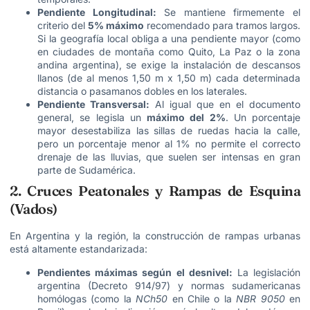
Pendiente Longitudinal:
Se mantiene firmemente el
criterio del
5% máximo
recomendado para tramos largos.
Si la geografía local obliga a una pendiente mayor (como
en ciudades de montaña como Quito, La Paz o la zona
andina argentina), se exige la instalación de descansos
llanos (de al menos 1,50 m x 1,50 m) cada determinada
distancia o pasamanos dobles en los laterales.
Pendiente Transversal:
Al igual que en el documento
general, se legisla un
máximo del 2%
. Un porcentaje
mayor desestabiliza las sillas de ruedas hacia la calle,
pero un porcentaje menor al 1% no permite el correcto
drenaje de las lluvias, que suelen ser intensas en gran
parte de Sudamérica.
2. Cruces Peatonales y Rampas de Esquina
(Vados)
En Argentina y la región, la construcción de rampas urbanas
está altamente estandarizada:
Pendientes máximas según el desnivel:
La legislación
argentina (Decreto 914/97) y normas sudamericanas
homólogas (como la
NCh50
en Chile o la
NBR 9050
en