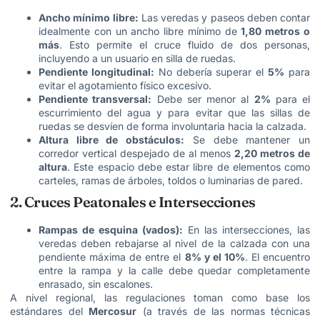
Ancho mínimo libre:
Las veredas y paseos deben contar
idealmente con un ancho libre mínimo de
1,80 metros o
más
. Esto permite el cruce fluido de dos personas,
incluyendo a un usuario en silla de ruedas.
Pendiente longitudinal:
No debería superar el
5%
para
evitar el agotamiento físico excesivo.
Pendiente transversal:
Debe ser menor al
2%
para el
escurrimiento del agua y para evitar que las sillas de
ruedas se desvíen de forma involuntaria hacia la calzada.
Altura libre de obstáculos:
Se debe mantener un
corredor vertical despejado de al menos
2,20 metros de
altura
. Este espacio debe estar libre de elementos como
carteles, ramas de árboles, toldos o luminarias de pared.
2. Cruces Peatonales e Intersecciones
Rampas de esquina (vados):
En las intersecciones, las
veredas deben rebajarse al nivel de la calzada con una
pendiente máxima de entre el
8% y el 10%
. El encuentro
entre la rampa y la calle debe quedar completamente
enrasado, sin escalones.
A nivel regional, las regulaciones toman como base los
estándares del
Mercosur
(a través de las normas técnicas