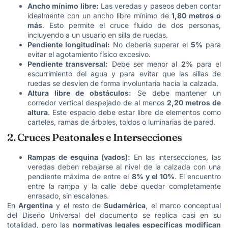
Ancho mínimo libre:
Las veredas y paseos deben contar
idealmente con un ancho libre mínimo de
1,80 metros o
más
. Esto permite el cruce fluido de dos personas,
incluyendo a un usuario en silla de ruedas.
Pendiente longitudinal:
No debería superar el
5%
para
evitar el agotamiento físico excesivo.
Pendiente transversal:
Debe ser menor al
2%
para el
escurrimiento del agua y para evitar que las sillas de
ruedas se desvíen de forma involuntaria hacia la calzada.
Altura libre de obstáculos:
Se debe mantener un
corredor vertical despejado de al menos
2,20 metros de
altura
. Este espacio debe estar libre de elementos como
carteles, ramas de árboles, toldos o luminarias de pared.
2. Cruces Peatonales e Intersecciones
Rampas de esquina (vados):
En las intersecciones, las
veredas deben rebajarse al nivel de la calzada con una
pendiente máxima de entre el
8% y el 10%
. El encuentro
entre la rampa y la calle debe quedar completamente
enrasado, sin escalones.
En
Argentina
y el resto de
Sudamérica
, el marco conceptual
del Diseño Universal del documento se replica casi en su
totalidad, pero las
normativas legales específicas modifican