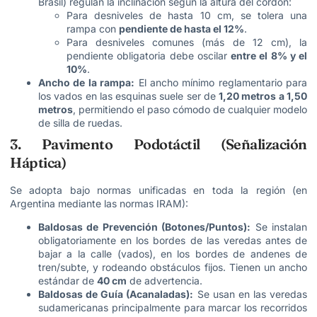
Brasil) regulan la inclinación según la altura del cordón:
Para desniveles de hasta 10 cm, se tolera una
rampa con
pendiente de hasta el 12%
.
Para desniveles comunes (más de 12 cm), la
pendiente obligatoria debe oscilar
entre el 8% y el
10%
.
Ancho de la rampa:
El ancho mínimo reglamentario para
los vados en las esquinas suele ser de
1,20 metros a 1,50
metros
, permitiendo el paso cómodo de cualquier modelo
de silla de ruedas.
3. Pavimento Podotáctil (Señalización
Háptica)
Se adopta bajo normas unificadas en toda la región (en
Argentina mediante las normas IRAM):
Baldosas de Prevención (Botones/Puntos):
Se instalan
obligatoriamente en los bordes de las veredas antes de
bajar a la calle (vados), en los bordes de andenes de
tren/subte, y rodeando obstáculos fijos. Tienen un ancho
estándar de
40 cm
de advertencia.
Baldosas de Guía (Acanaladas):
Se usan en las veredas
sudamericanas principalmente para marcar los recorridos