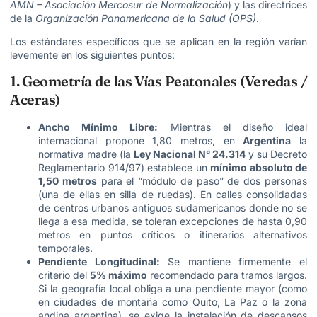
AMN – Asociación Mercosur de Normalización
) y las directrices
de la
Organización Panamericana de la Salud (OPS)
.
Los estándares específicos que se aplican en la región varían
levemente en los siguientes puntos:
1. Geometría de las Vías Peatonales (Veredas /
Aceras)
Ancho Mínimo Libre:
Mientras el diseño ideal
internacional propone 1,80 metros, en
Argentina
la
normativa madre (la
Ley Nacional N° 24.314
y su Decreto
Reglamentario 914/97) establece un
mínimo absoluto de
1,50 metros
para el “módulo de paso” de dos personas
(una de ellas en silla de ruedas). En calles consolidadas
de centros urbanos antiguos sudamericanos donde no se
llega a esa medida, se toleran excepciones de hasta 0,90
metros en puntos críticos o itinerarios alternativos
temporales.
Pendiente Longitudinal:
Se mantiene firmemente el
criterio del
5% máximo
recomendado para tramos largos.
Si la geografía local obliga a una pendiente mayor (como
en ciudades de montaña como Quito, La Paz o la zona
andina argentina), se exige la instalación de descansos