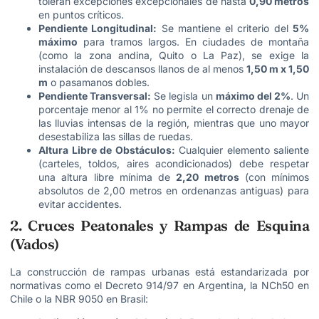
toleran excepciones excepcionales de hasta
0,90 metros
en puntos críticos.
Pendiente Longitudinal:
Se mantiene el criterio del
5%
máximo
para tramos largos. En ciudades de montaña
(como la zona andina, Quito o La Paz), se exige la
instalación de descansos llanos de al menos
1,50 m x 1,50
m
o pasamanos dobles.
Pendiente Transversal:
Se legisla un
máximo del 2%
. Un
porcentaje menor al 1% no permite el correcto drenaje de
las lluvias intensas de la región, mientras que uno mayor
desestabiliza las sillas de ruedas.
Altura Libre de Obstáculos:
Cualquier elemento saliente
(carteles, toldos, aires acondicionados) debe respetar
una altura libre mínima de
2,20 metros
(con mínimos
absolutos de 2,00 metros en ordenanzas antiguas) para
evitar accidentes.
2. Cruces Peatonales y Rampas de Esquina
(Vados)
La construcción de rampas urbanas está estandarizada por
normativas como el Decreto 914/97 en Argentina, la NCh50 en
Chile o la NBR 9050 en Brasil
: