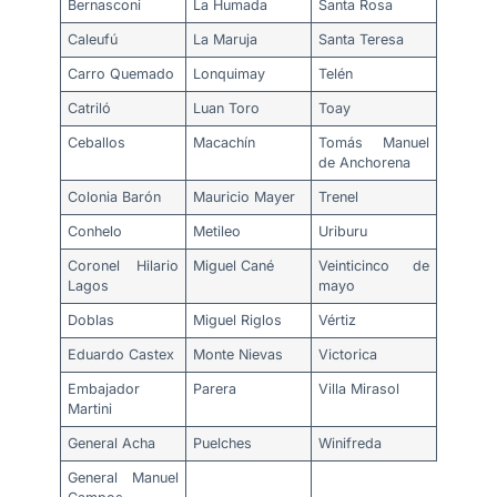
Bernasconi
La Humada
Santa Rosa
Caleufú
La Maruja
Santa Teresa
Carro Quemado
Lonquimay
Telén
Catriló
Luan Toro
Toay
Ceballos
Macachín
Tomás Manuel
de Anchorena
Colonia Barón
Mauricio Mayer
Trenel
Conhelo
Metileo
Uriburu
Coronel Hilario
Miguel Cané
Veinticinco de
Lagos
mayo
Doblas
Miguel Riglos
Vértiz
Eduardo Castex
Monte Nievas
Victorica
Embajador
Parera
Villa Mirasol
Martini
General Acha
Puelches
Winifreda
General Manuel