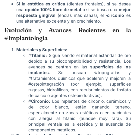
Si la
estética es crítica
(dientes frontales), si se desea
una
opción 100% libre de metal
o si se busca una
mejor
respuesta gingival
(encías más sanas), el ·
circonio
es
una alternativa excelente y en crecimiento.
Evolución y Avances Recientes en la
#Implantología
Materiales y Superficies:
#
Titanio:
Sigue siendo el material estándar de oro
debido a su biocompatibilidad y resistencia. Los
avances se centran en las
superficies de los
implantes
. Se buscan ·#topografías y
#tratamientos químicos que aceleren y mejoren la
#osteointegración (por ejemplo, superficies
rugosas, hidrofílicas, con recubrimientos de fosfato
de calcio o agentes osteoinductivos).
#
Circonio:
Los implantes de circonio, cerámicos y
de color blanco, están ganando terreno,
especialmente en zonas estéticas o en pacientes
con alergia al titanio (aunque muy rara). Su
principal ventaja es la estética y la ausencia de
componentes metálicos.