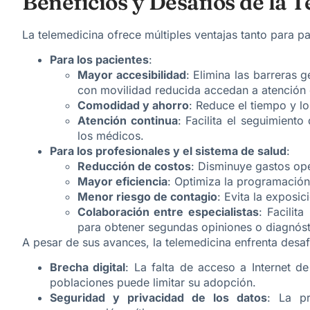
​Beneficios y Desafíos de la 
​La telemedicina ofrece múltiples ventajas tanto para 
Para los pacientes
:
Mayor accesibilidad
: Elimina las barreras 
con movilidad reducida accedan a atención 
Comodidad y ahorro
: Reduce el tiempo y l
Atención continua
: Facilita el seguimient
los médicos.
Para los profesionales y el sistema de salud
:
Reducción de costos
: Disminuye gastos oper
Mayor eficiencia
: Optimiza la programación
Menor riesgo de contagio
: Evita la exposi
Colaboración entre especialistas
: Facilit
para obtener segundas opiniones o diagnóst
​A pesar de sus avances, la telemedicina enfrenta desaf
Brecha digital
: La falta de acceso a Internet de
poblaciones puede limitar su adopción.
Seguridad y privacidad de los datos
: La pr