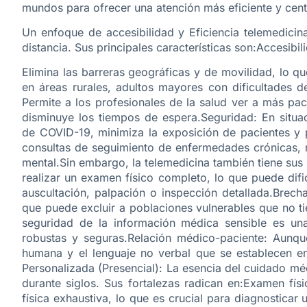
mundos para ofrecer una atención más eficiente y cent
Un enfoque de accesibilidad y Eficiencia telemedicina 
distancia. Sus principales características son:Accesibi
Elimina las barreras geográficas y de movilidad, lo 
en áreas rurales, adultos mayores con dificultades d
Permite a los profesionales de la salud ver a más pa
disminuye los tiempos de espera.Seguridad: En situ
de COVID-19, minimiza la exposición de pacientes y 
consultas de seguimiento de enfermedades crónicas, r
mental.Sin embargo, la telemedicina también tiene sus 
realizar un examen físico completo, lo que puede difi
auscultación, palpación o inspección detallada.Brecha
que puede excluir a poblaciones vulnerables que no ti
seguridad de la información médica sensible es un
robustas y seguras.Relación médico-paciente: Aunque
humana y el lenguaje no verbal que se establecen en
Personalizada (Presencial): La esencia del cuidado méd
durante siglos. Sus fortalezas radican en:Examen fís
física exhaustiva, lo que es crucial para diagnostic