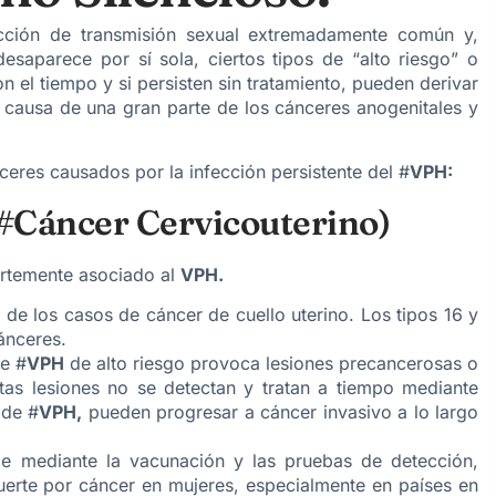
cción de transmisión sexual extremadamente común y,
saparece por sí sola, ciertos tipos de “alto riesgo” o
 el tiempo y si persisten sin tratamiento, pueden derivar
 causa de una gran parte de los cánceres anogenitales y
nceres causados por la infección persistente del #
VPH:
(#Cáncer Cervicouterino)
ertemente asociado al
VPH.
%
de los casos de cáncer de cuello uterino. Los tipos 16 y
ánceres.
de #
VPH
de alto riesgo provoca lesiones precancerosas o
 estas lesiones no se detectan y tratan a tiempo mediante
 de #
VPH,
pueden progresar a cáncer invasivo a lo largo
e mediante la vacunación y las pruebas de detección,
uerte por cáncer en mujeres, especialmente en países en