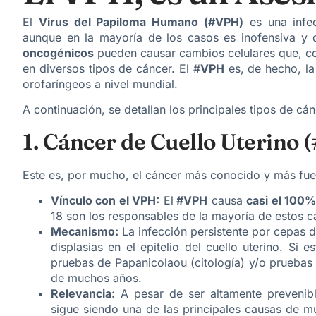
El
Virus del Papiloma Humano (#VPH)
es una infe
aunque en la mayoría de los casos es inofensiva y de
oncogénicos
pueden causar cambios celulares que, con
en diversos tipos de cáncer. El #
VPH
es, de hecho, la
orofaríngeos a nivel mundial.
A continuación, se detallan los principales tipos de cá
1. Cáncer de Cuello Uterino 
Este es, por mucho, el cáncer más conocido y más fu
Vínculo con el VPH:
El
#VPH
causa
casi el 100
18 son los responsables de la mayoría de estos c
Mecanismo:
La infección persistente por cepas 
displasias en el epitelio del cuello uterino. Si
pruebas de Papanicolaou (citología) y/o pruebas
de muchos años.
Relevancia:
A pesar de ser altamente prevenibl
sigue siendo una de las principales causas de m