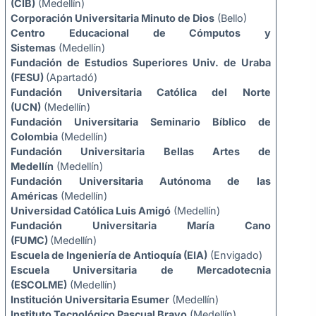
(CIB)
(Medellín)
Corporación Universitaria Minuto de Dios
(Bello)
Centro Educacional de Cómputos y
Sistemas
(Medellín)
Fundación de Estudios Superiores Univ. de Uraba
(FESU)
(Apartadó)
Fundación Universitaria Católica del Norte
(UCN)
(Medellín)
Fundación Universitaria Seminario Bíblico de
Colombia
(Medellín)
Fundación Universitaria Bellas Artes de
Medellín
(Medellín)
Fundación Universitaria Autónoma de las
Américas
(Medellín)
Universidad Católica Luis Amigó
(Medellín)
Fundación Universitaria María Cano
(FUMC)
(Medellín)
Escuela de Ingeniería de Antioquía (EIA)
(Envigado)
Escuela Universitaria de Mercadotecnia
(ESCOLME)
(Medellín)
Institución Universitaria Esumer
(Medellín)
Instituto Tecnológico Pascual Bravo
(Medellín)