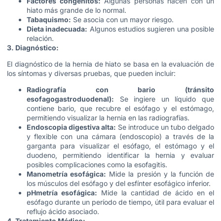
Factores congénitos:
Algunas personas nacen con un
hiato más grande de lo normal.
Tabaquismo:
Se asocia con un mayor riesgo.
Dieta inadecuada:
Algunos estudios sugieren una posible
relación.
3. Diagnóstico:
El diagnóstico de la hernia de hiato se basa en la evaluación de
los síntomas y diversas pruebas, que pueden incluir:
Radiografía con bario (tránsito
esofagogastroduodenal):
Se ingiere un líquido que
contiene bario, que recubre el esófago y el estómago,
permitiendo visualizar la hernia en las radiografías.
Endoscopia digestiva alta:
Se introduce un tubo delgado
y flexible con una cámara (endoscopio) a través de la
garganta para visualizar el esófago, el estómago y el
duodeno, permitiendo identificar la hernia y evaluar
posibles complicaciones como la esofagitis.
Manometría esofágica:
Mide la presión y la función de
los músculos del esófago y del esfínter esofágico inferior.
pHmetría esofágica:
Mide la cantidad de ácido en el
esófago durante un período de tiempo, útil para evaluar el
reflujo ácido asociado.
4. Tratamiento Médico: