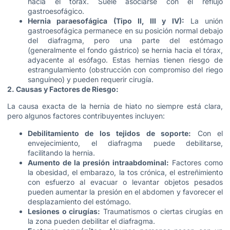
hacia el tórax. Suele asociarse con el reflujo
gastroesofágico.
Hernia paraesofágica (Tipo II, III y IV):
La unión
gastroesofágica permanece en su posición normal debajo
del diafragma, pero una parte del estómago
(generalmente el fondo gástrico) se hernia hacia el tórax,
adyacente al esófago. Estas hernias tienen riesgo de
estrangulamiento (obstrucción con compromiso del riego
sanguíneo) y pueden requerir cirugía.
2. Causas y Factores de Riesgo:
La causa exacta de la hernia de hiato no siempre está clara,
pero algunos factores contribuyentes incluyen:
Debilitamiento de los tejidos de soporte:
Con el
envejecimiento, el diafragma puede debilitarse,
facilitando la hernia.
Aumento de la presión intraabdominal:
Factores como
la obesidad, el embarazo, la tos crónica, el estreñimiento
con esfuerzo al evacuar o levantar objetos pesados
pueden aumentar la presión en el abdomen y favorecer el
desplazamiento del estómago.
Lesiones o cirugías:
Traumatismos o ciertas cirugías en
la zona pueden debilitar el diafragma.