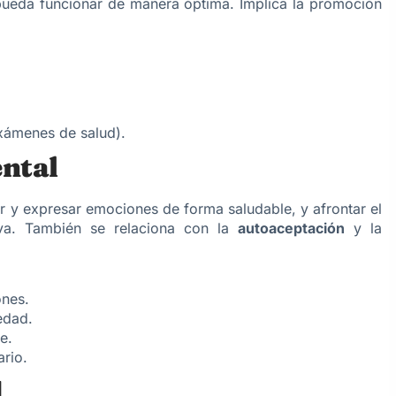
pueda funcionar de manera óptima. Implica la promoción
exámenes de salud).
ntal
r y expresar emociones de forma saludable, y afrontar el
iva. También se relaciona con la
autoaceptación
y la
ones.
edad.
e.
rio.
.