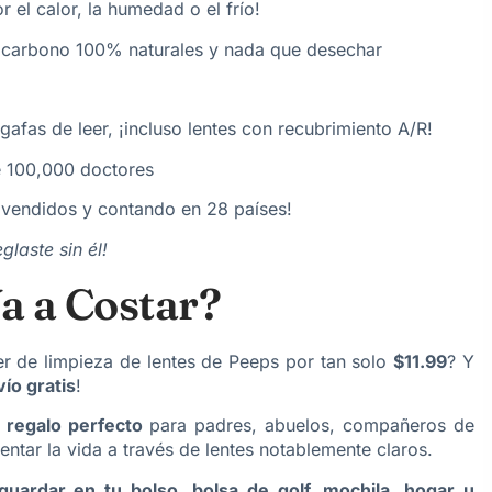
 el calor, la humedad o el frío!
 carbono 100% naturales y nada que desechar
gafas de leer, ¡incluso lentes con recubrimiento A/R!
 100,000 doctores
 vendidos y contando en 28 países!
glaste sin él!
a a Costar?
er de limpieza de lentes de Peeps por tan solo
$11.99
? Y
ío gratis
!
l
regalo perfecto
para padres, abuelos, compañeros de
entar la vida a través de lentes notablemente claros.
guardar en tu bolso, bolsa de golf, mochila, hogar u