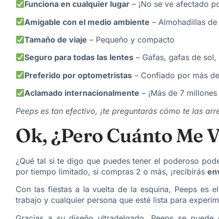
Funciona en cualquier lugar
– ¡No se ve afectado por
Amigable con el medio ambiente
– Almohadillas de
Tamaño de viaje
– Pequeño y compacto
Seguro para todas las lentes
– Gafas, gafas de sol, 
Preferido por optometristas
– Confiado por más de
Aclamado internacionalmente
– ¡Más de 7 millones
Peeps es tan efectivo, ¡te preguntarás cómo te las arre
Ok, ¿Pero Cuánto Me V
¿Qué tal si te digo que puedes tener el poderoso pod
por tiempo limitado, si compras 2 o más, ¡recibirás
env
Con las fiestas a la vuelta de la esquina, Peeps es e
trabajo y cualquier persona que esté lista para experim
Gracias a su diseño ultradelgado, Peeps se puede