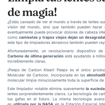
de magia!
¿Estás cansado de ver el mundo a través de lentes suc
visión del mundo, sino que también pueden hacer 
eventualmente puede provocar dolores de cabeza inten
como
camisetas y trapos viejos dejan un desagrada
este tipo de limpiadores abrasivos también pueden ray
Afortunadamente, un revolucionario dispositivo de
Carbono de última generación
está ayudando a millon
increíblemente claras.
¡Peeps de Carbon Klean! Peeps es el único producto
Molecular de Carbono. Incorporada en las
almohadil
molecular limpia minuciosamente toda la superficie de 
Este limpiador notable elimina suavemente
la sucieda
lentes sorprendentemente claros. La tecnología de carb
tus gafas en el futuro. La misma tecnología avanz
es
utilizada por la NASA
en la Estación Espacial Int