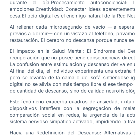
durante el día.Procesamiento autoconciencial: 
emociones.Creatividad: Conectar ideas aparentement
cesa.El ocio digital es el enemigo natural de la Red Ne
Al rellenar cada microsegundo de vacío —la espera 
previos a dormir— con un vistazo al teléfono, privamo
restauración. El cerebro no descansa porque nunca se 
El Impacto en la Salud Mental: El Síndrome del Ce
recuperación que no posee tiene consecuencias direct
La confusión entre estimulación y descanso deriva en u
Al final del día, el individuo experimenta una extraña
pero se levanta de la cama o del sofá sintiéndose i
digital no se alivia con más tiempo libre si ese tiemp
de cantidad de descanso, sino de calidad neurofisioló
Este fenómeno exacerba cuadros de ansiedad, irritabi
dispositivos interfiere con la segregación de mel
comparación social en redes, la urgencia de la act
sistema nervioso simpático activado, impidiendo la tra
Hacia una Redefinición del Descanso: Alternativas 