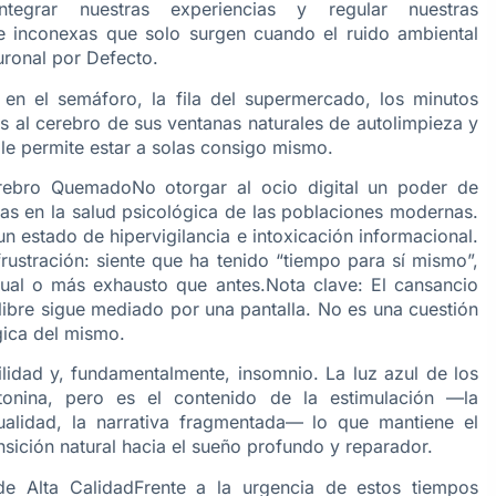
Integrar nuestras experiencias y regular nuestras
e inconexas que solo surgen cuando el ruido ambiental
uronal por Defecto.
en el semáforo, la fila del supermercado, los minutos
s al cerebro de sus ventanas naturales de autolimpieza y
le permite estar a solas consigo mismo.
rebro QuemadoNo otorgar al ocio digital un poder de
as en la salud psicológica de las poblaciones modernas.
n estado de hipervigilancia e intoxicación informacional.
 frustración: siente que ha tenido “tiempo para sí mismo”,
gual o más exhausto que antes.Nota clave: El cansancio
o libre sigue mediado por una pantalla. No es una cuestión
gica del mismo.
lidad y, fundamentalmente, insomnio. La luz azul de los
atonina, pero es el contenido de la estimulación —la
ualidad, la narrativa fragmentada— lo que mantiene el
nsición natural hacia el sueño profundo y reparador.
de Alta CalidadFrente a la urgencia de estos tiempos