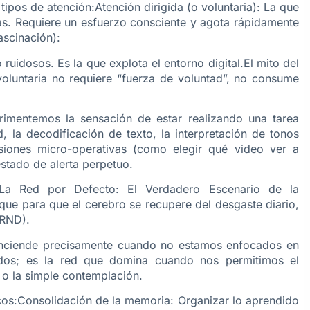
tipos de atención:Atención dirigida (o voluntaria): La que
as. Requiere un esfuerzo consciente y agota rápidamente
ascinación):
 ruidosos. Es la que explota el entorno digital.El mito del
nvoluntaria no requiere “fuerza de voluntad”, no consume
imentemos la sensación de estar realizando una tarea
d, la decodificación de texto, la interpretación de tonos
iones micro-operativas (como elegir qué video ver a
estado de alerta perpetuo.
La Red por Defecto: El Verdadero Escenario de la
e para que el cerebro se recupere del desgaste diario,
(RND).
 enciende precisamente cuando no estamos enfocados en
gidos; es la red que domina cuando nos permitimos el
 o la simple contemplación.
cos:Consolidación de la memoria: Organizar lo aprendido