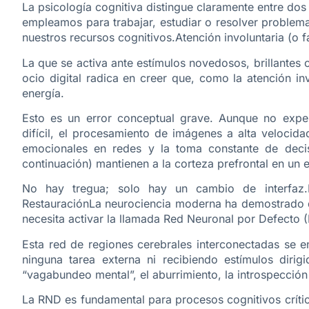
La psicología cognitiva distingue claramente entre dos 
empleamos para trabajar, estudiar o resolver problem
nuestros recursos cognitivos.Atención involuntaria (o f
La que se activa ante estímulos novedosos, brillantes o
ocio digital radica en creer que, como la atención i
energía.
Esto es un error conceptual grave. Aunque no exper
difícil, el procesamiento de imágenes a alta velocida
emocionales en redes y la toma constante de decis
continuación) mantienen a la corteza prefrontal en un 
No hay tregua; solo hay un cambio de interfaz.
RestauraciónLa neurociencia moderna ha demostrado qu
necesita activar la llamada Red Neuronal por Defecto 
Esta red de regiones cerebrales interconectadas se
ninguna tarea externa ni recibiendo estímulos diri
“vagabundeo mental”, el aburrimiento, la introspección
La RND es fundamental para procesos cognitivos críti