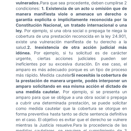
vulnerados.
Para que sea procedente, deben cumplirse 2
condiciones:
1. Existencia de un acto u omisión que de
manera manifiesta viole o amenace un derecho o
garantía explícita o implícitamente reconocida por la
Constitución Nacional, un tratado internacional o una
ley.
Por ejemplo, si una obra social o prepaga te niega la
cobertura de una prestación reconocida en la ley 24.901,
existe una vulneración manifiesta de tu derecho a la
salud.
2. Inexistencia de otra acción judicial más
idónea.
Por ejemplo, si tu solicitud es de carácter
urgente, ciertas acciones judiciales pueden ser
ineficientes por su excesiva duración. En ese caso, el
amparo es más adecuado porque es un tipo de proceso
más rápido. Medida cautelar
Si necesitás la cobertura de
la prestación de manera urgente, podés interponer un
amparo solicitando en esa misma acción el dictado de
una medida cautelar
.
Por ejemplo, si se presenta un
amparo para que se obligue a una obra social o prepaga
a cubrir una determinada prestación, se puede solicitar
como medida cautelar que la cobertura se otorgue en
forma preventiva hasta tanto se dicte sentencia definitiva
en el caso. El objetivo es evitar que el derecho se vulnere
mientras la Justicia resuelve.Para la procedencia de las
medidas cautelares, se requiere el cumplimiento de 3