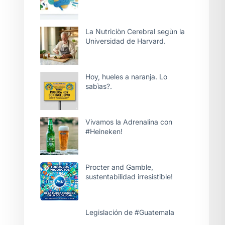
La Nutriciòn Cerebral segùn la
Universidad de Harvard.
Hoy, hueles a naranja. Lo
sabìas?.
Vivamos la Adrenalina con
#Heineken!
Procter and Gamble,
sustentabilidad irresistible!
Legislación de #Guatemala