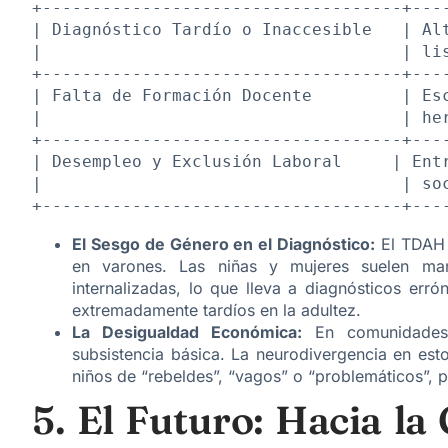
+------------------------------------+----
| Diagnóstico Tardío o Inaccesible   | Alt
|                                    | lis
+------------------------------------+----
| Falta de Formación Docente         | Esc
|                                    | her
+------------------------------------+----
| Desempleo y Exclusión Laboral     | Entr
|                                    | soc
El Sesgo de Género en el Diagnóstico:
El TDAH 
en varones. Las niñas y mujeres suelen mani
internalizadas, lo que lleva a diagnósticos er
extremadamente tardíos en la adultez.
La Desigualdad Económica:
En comunidades v
subsistencia básica. La neurodivergencia en esto
niños de “rebeldes”, “vagos” o “problemáticos”, 
5. El Futuro: Hacia la