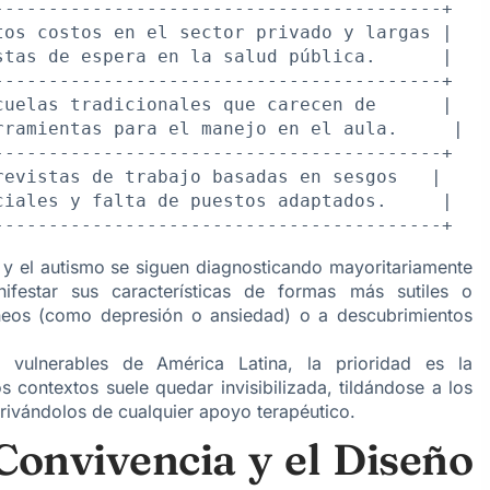
----------------------------------------+

os costos en el sector privado y largas |

tas de espera en la salud pública.      |

----------------------------------------+

uelas tradicionales que carecen de      |

ramientas para el manejo en el aula.     |

----------------------------------------+

evistas de trabajo basadas en sesgos   |

iales y falta de puestos adaptados.     |

y el autismo se siguen diagnosticando mayoritariamente
festar sus características de formas más sutiles o
róneos (como depresión o ansiedad) o a descubrimientos
ulnerables de América Latina, la prioridad es la
s contextos suele quedar invisibilizada, tildándose a los
privándolos de cualquier apoyo terapéutico.
 Convivencia y el Diseño